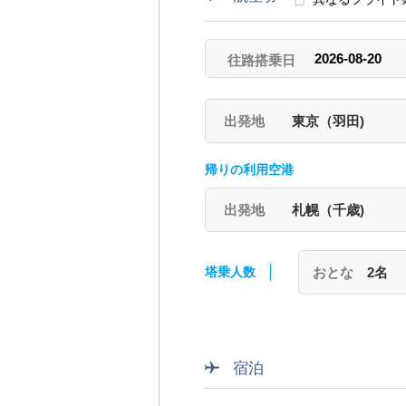
ANA51
東京（羽田)
札
8:00
ANA53
東京（羽田)
札
8:20
ADO15
東京（羽田)
札
出発地
東京（羽田)
9:00
ANA55
帰りの利用空港
東京（羽田)
札
9:35
出発地
札幌（千歳)
ANA57
東京（羽田)
札
10:00
ANA59
塔乗人数
おとな
2名
東京（羽田)
札
10:15
ADO19
東京（羽田)
札
11:00
宿泊
ANA61
東京（羽田)
札