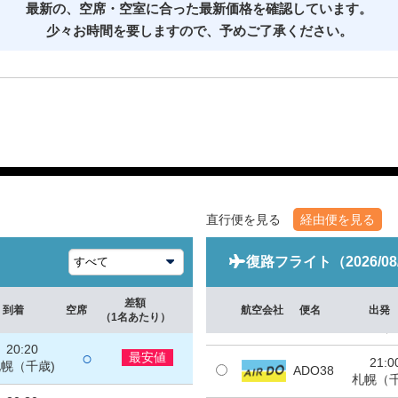
ANA1106
最新の、空席・空室に合った最新価格を確認しています。
札幌（千
少々お時間を要しますので、予めご了承ください。
17:05
○
+11,000円
17:2
幌（千歳)
ANA74
札幌（千
17:20
○
+13,400円
18:0
幌（千歳)
ADO32
札幌（千
17:40
○
+11,000円
18:3
幌（千歳)
ANA76
札幌（千
18:45
○
+7,500円
19:3
幌（千歳)
ANA78
直行便を見る
経由便を見る
札幌（千
19:20
○
+2,500円
20:3
）
幌（千歳)
復路フライト（2026/08
ANA82
札幌（千
19:40
○
差額
+7,500円
20:3
到着
空席
航空会社
便名
出発
幌（千歳)
（1名あたり）
ADO36
札幌（千
20:20
○
最安値
21:0
幌（千歳)
ADO38
札幌（千