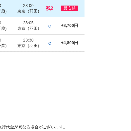
0
23:00
残2
最安値
歳)
東京（羽田)
0
23:05
○
+8,700円
歳)
東京（羽田)
0
23:30
○
+4,800円
歳)
東京（羽田)
旅行代金が異なる場合がございます。