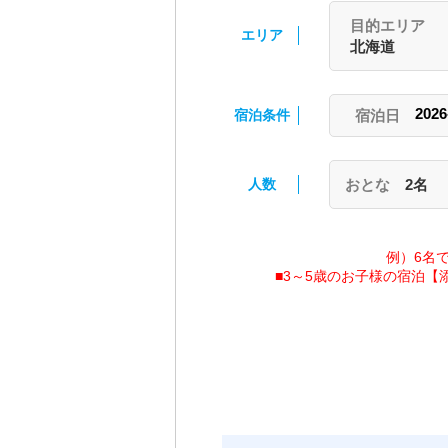
11:15
ADO21
目的エリア
東京（羽田)
札
エリア
北海道
12:00
ANA63
東京（羽田)
札
宿泊条件
12:50
ADO23
東京（羽田)
札
人数
おとな
2名
13:00
ANA65
東京（羽田)
札
13:50
例）6名
ADO25
東京（羽田)
札
■3～5歳のお子様の宿泊
14:00
ANA67
東京（羽田)
札
14:25
ANA1103
東京（羽田)
札
15:00
ANA69
東京（羽田)
札