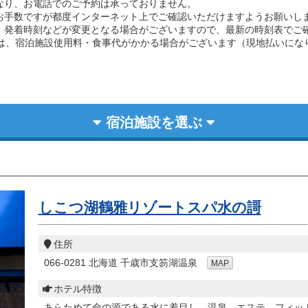
なり、お電話でのご予約は承っておりません。
お手数ですが都度インターネット上でご確認いただけますようお願いし
・発着時刻などが変更となる場合がございますので、最新の時刻表でご
ては、宿泊施設使用料・食事代がかかる場合がございます（現地払いにな
宿泊施設を選ぶ
しこつ湖鶴雅リゾートスパ水の謌
住所
066-0281 北海道 千歳市支笏湖温泉
MAP
ホテル特徴
あらためて命の源である水に着目し、温泉、エステ、フィッ