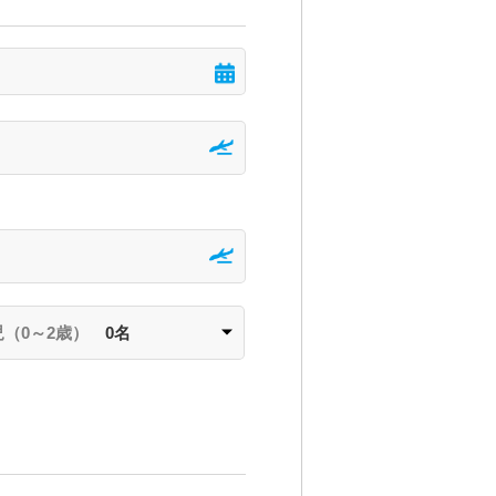
5
12:05
○
最安値
歳)
東京（羽田)
0
12:10
○
+8,700円
歳)
東京（羽田)
0
13:00
○
+6,100円
歳)
東京（羽田)
0
13:05
残4
+4,800円
歳)
東京（羽田)
0
13:35
○
+4,800円
歳)
東京（羽田)
児
（0～2歳）
0名
0
14:00
○
+6,100円
歳)
東京（羽田)
5
14:05
○
+4,800円
歳)
東京（羽田)
0
15:10
○
+6,100円
歳)
東京（羽田)