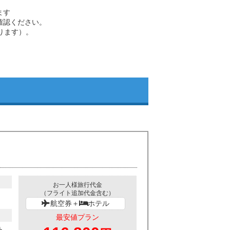
ます
確認ください。
ります）。
お一人様旅行代金
（フライト追加代金含む）
航空券＋
ホテル
最安値プラン
ト