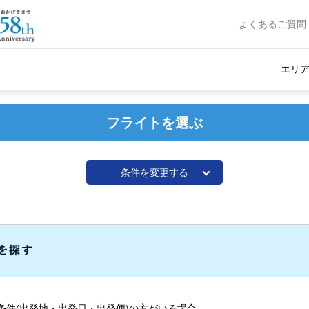
よくあるご質問
エリ
7:30
ANA50
フライトを選ぶ
札幌（千
8:00
ADO12
札幌（千
条件を変更する
8:30
ANA52
札幌（千
7:50
○
+22,500円
9:00
幌（千歳)
ADO14
札幌（千
8:25
○
+19,300円
9:30
幌（千歳)
ANA54
札幌（千
8:30
条件(出発地・出発日・出発便)の方がいる場合