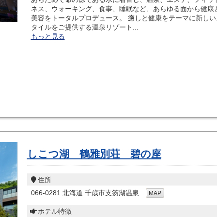
ネス、ウォーキング、食事、睡眠など、あらゆる面から健康
美容をトータルプロデュース。 癒しと健康をテーマに新しい
タイルをご提供する温泉リゾート...
もっと見る
しこつ湖 鶴雅別荘 碧の座
住所
066-0281 北海道 千歳市支笏湖温泉
MAP
ホテル特徴