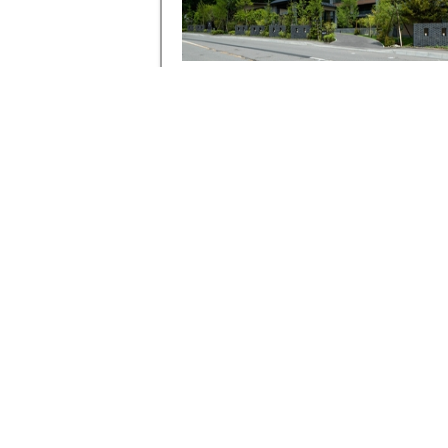
旅行業約款・条件書
旅行業登録票