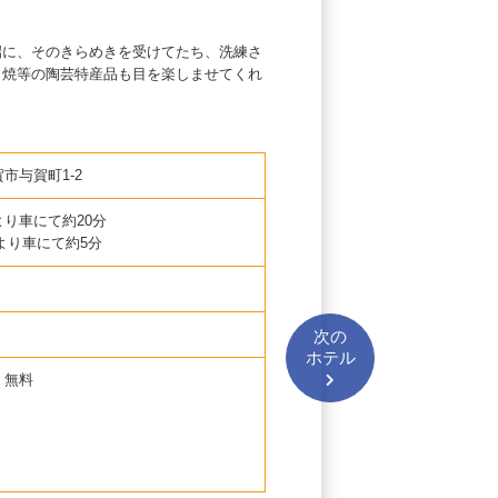
端に、そのきらめきを受けてたち、洗練さ
宿泊・レ
田焼等の陶芸特産品も目を楽しませてくれ
ス佐賀ホ
様々な様
がら、心
市与賀町1-2
り車にて約20分
より車にて約5分
次の
ホテル
：無料