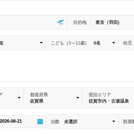
目的地
東京（羽田)
2名
こども
（3～11歳）
0名
幼児
ア
都道府県
宿泊エリア
佐賀県
佐賀市内・古湯温泉
泊数
未選択
部屋