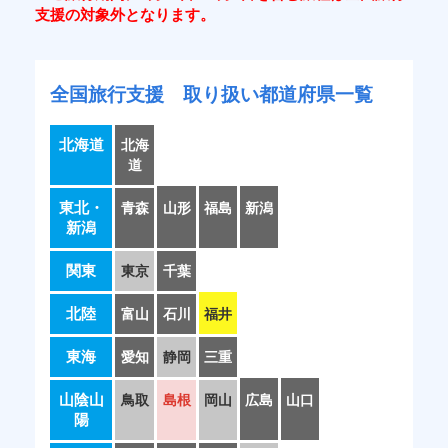
支援の対象外となります。
全国旅行支援 取り扱い都道府県一覧
北海道
北海
道
東北・
青森
山形
福島
新潟
新潟
関東
東京
千葉
北陸
富山
石川
福井
東海
愛知
静岡
三重
山陰山
鳥取
島根
岡山
広島
山口
陽