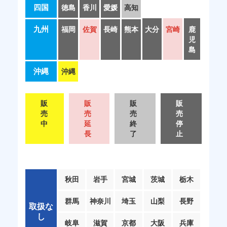
四国
徳島
香川
愛媛
高知
九州
福岡
佐賀
長崎
熊本
大分
宮崎
鹿
児
島
沖縄
沖縄
販
販
販
販
売
売
売
売
中
延
終
停
長
了
止
秋田
岩手
宮城
茨城
栃木
群馬
神奈川
埼玉
山梨
長野
取扱な
し
岐阜
滋賀
京都
大阪
兵庫