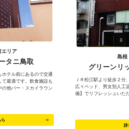
前エリア
島根
ータニ鳥取
グリーンリ
もホテル前にあるので交通
ＪＲ松江駅より徒歩２分
して最適です。飲食施設も
広々ベッド、男女別人工
中の他バー・スカイラウン
備】でリフレッシュいた
ちら
詳