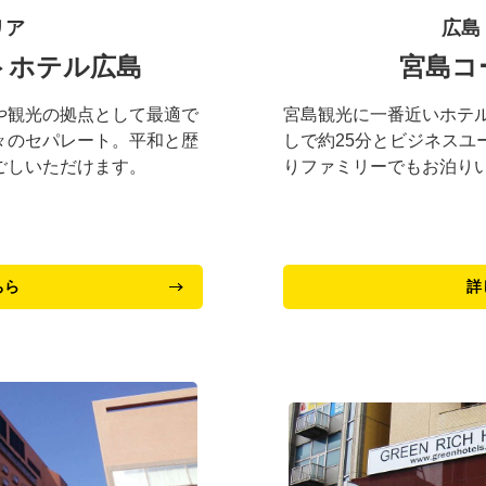
リア
広島
トホテル広島
宮島コ
や観光の拠点として最適で
宮島観光に一番近いホテ
々のセパレート。平和と歴
しで約25分とビジネスユ
ごしいただけます。
りファミリーでもお泊り
ちら
詳