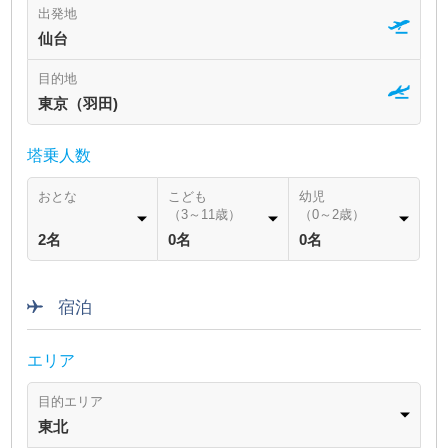
出発地
仙台
目的地
東京（羽田)
塔乗人数
おとな
こども
幼児
（3～11歳）
（0～2歳）
2名
0名
0名
宿泊
エリア
目的エリア
東北