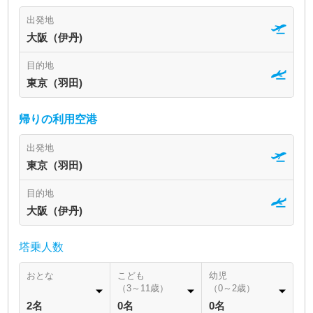
出発地
大阪（伊丹)
目的地
東京（羽田)
帰りの利用空港
出発地
東京（羽田)
目的地
大阪（伊丹)
塔乗人数
おとな
こども
幼児
（3～11歳）
（0～2歳）
2名
0名
0名