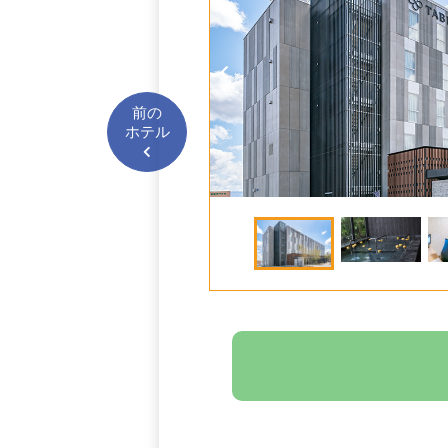
カーフェ
前の
ホテル
呂のみ
温泉）