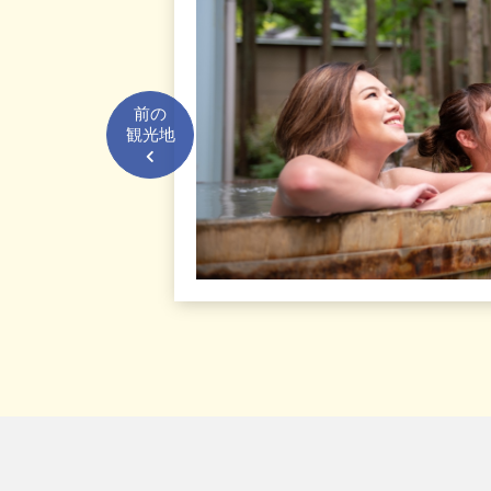
。濃い目の醤
た背油が特徴
前の
がさっと食べ
観光地
は共通でも、
で食べ歩いて
を見る