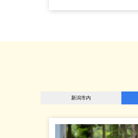
新潟市内
-燕背