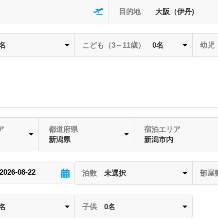
目的地
大阪（伊丹)
2名
こども
（3～11歳）
0名
幼児
ア
都道府県
宿泊エリア
新潟県
新潟市内
泊数
未選択
部屋
2名
子供
0名