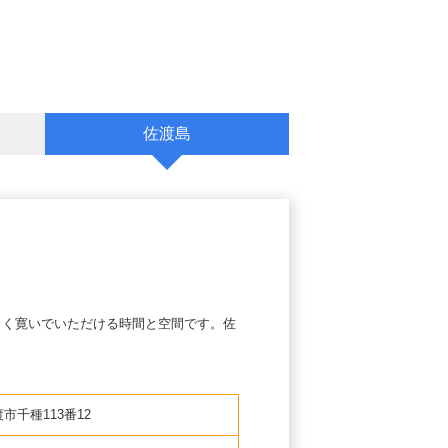
佐渡島
よく寛いでいただける時間と空間です。佐
きらめく
る趣と現
市千種113番12