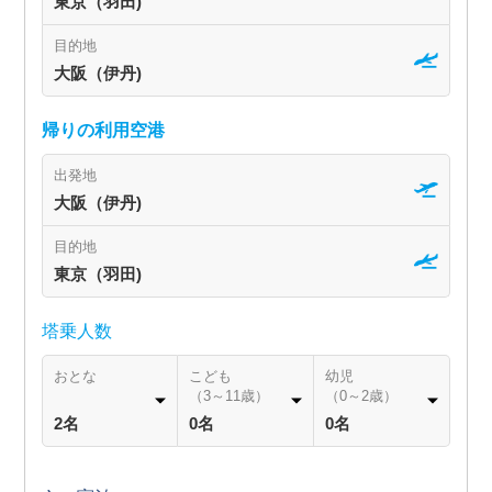
東京（羽田)
目的地
大阪（伊丹)
帰りの利用空港
出発地
大阪（伊丹)
目的地
東京（羽田)
塔乗人数
おとな
こども
幼児
（3～11歳）
（0～2歳）
2名
0名
0名