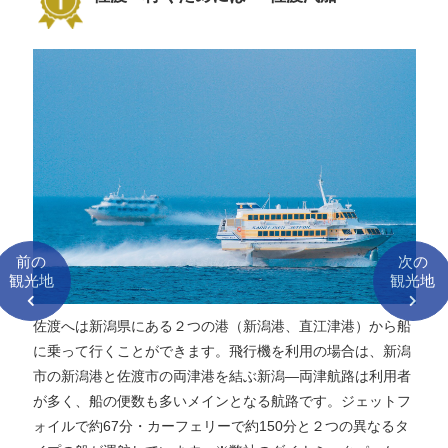
前の
次の
観光地
観光地
佐渡へは新潟県にある２つの港（新潟港、直江津港）から船
に乗って行くことができます。飛行機を利用の場合は、新潟
市の新潟港と佐渡市の両津港を結ぶ新潟―両津航路は利用者
が多く、船の便数も多いメインとなる航路です。ジェットフ
ォイルで約67分・カーフェリーで約150分と２つの異なるタ