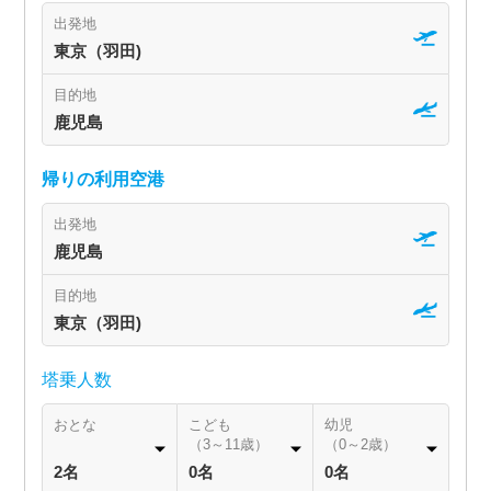
出発地
東京（羽田)
目的地
鹿児島
帰りの利用空港
出発地
鹿児島
目的地
東京（羽田)
塔乗人数
おとな
こども
幼児
（3～11歳）
（0～2歳）
2名
0名
0名