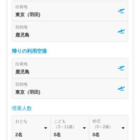
出発地
東京（羽田)
目的地
鹿児島
帰りの利用空港
出発地
鹿児島
目的地
東京（羽田)
塔乗人数
おとな
こども
幼児
（3～11歳）
（0～2歳）
2名
0名
0名