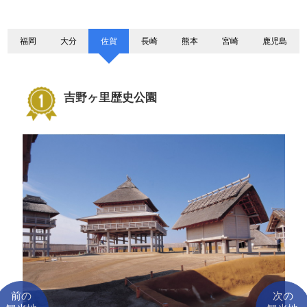
福岡
大分
佐賀
長崎
熊本
宮崎
鹿児島
吉野ヶ里歴史公園
前の
次の